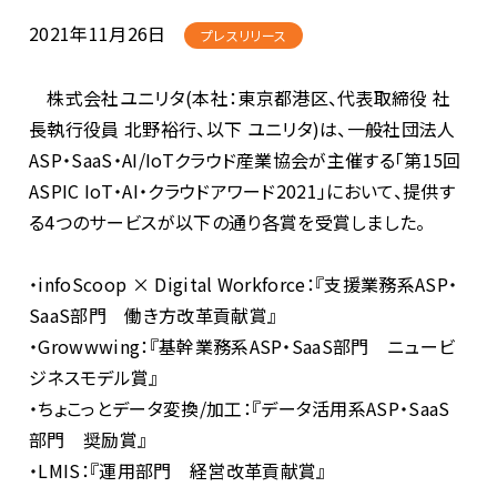
2021年11月26日
プレスリリース
株式会社ユニリタ(本社：東京都港区、代表取締役 社
長執行役員 北野裕行、以下 ユニリタ)は、一般社団法人
ASP・SaaS・AI/IoTクラウド産業協会が主催する「第15回
ASPIC IoT・AI・クラウドアワード2021」において、提供す
る4つのサービスが以下の通り各賞を受賞しました。
・infoScoop × Digital Workforce：『支援業務系ASP・
SaaS部門 働き方改革貢献賞』
・Growwwing：『基幹業務系ASP・SaaS部門 ニュービ
ジネスモデル賞』
・ちょこっとデータ変換/加工：『データ活用系ASP・SaaS
部門 奨励賞』
・LMIS：『運用部門 経営改革貢献賞』