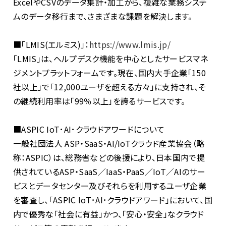
ExcelやCSVのデータ集計・加工から、複雑な業務システ
ムのデータ移行まで、さまざまな課題を解決します。
■「LMIS(エルミス)」：
https://www.lmis.jp/
「LMIS」は、ヘルプデスク機能を中心としたサービスマネ
ジメントプラットフォームです。現在、国内大手企業「150
社以上」で「12,000ユーザを超える方々」に支持され、そ
の継続利用率は「99％以上」を誇るサービスです。
■ASPIC IoT･AI･クラウドアワードについて
一般社団法人 ASP・SaaS・AI/IoTクラウド産業協会（略
称：ASPIC）は、総務省などの後援により、日本国内で提
供されているASP・SaaS／IaaS・PaaS／IoT／AIのサー
ビスとデータセンター及びそれらを利用するユーザ企業
を審査し、「ASPIC IoT･AI･クラウドアワード」において、国
内で優秀な「社会に有益」かつ、「安心・安全」なクラウド