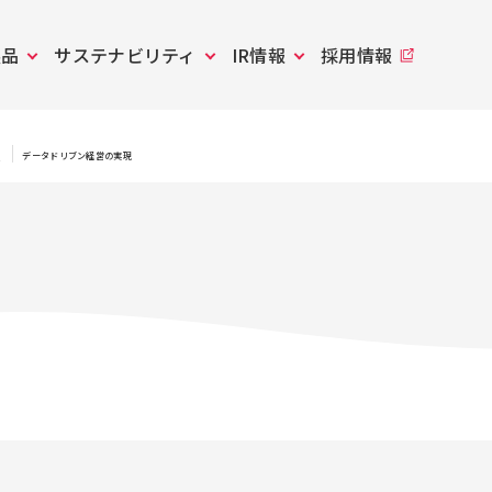
製品
サステナビリティ
IR情報
採用情報
進
データドリブン経営の実現