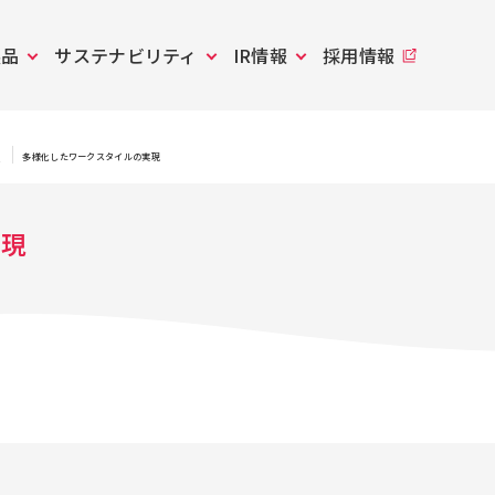
製品
サステナビリティ
IR情報
採用情報
進
多様化したワークスタイルの実現
実現