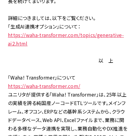
長を続けてまいります。
詳細につきましては、以下をご覧ください。
「生成
AI
連携オプション」について：
https://waha-transformer.com/topics/generative-
ai2.html
以 上
「
Waha! Transformer
」について
https://waha-transformer.com/
ユニリタが提供する「
Waha! Transformer
」は、
25
年以上
の実績を誇る純国産ノーコード
ETL
ツールです。メインフ
レーム、オフコン、
ERP
などの基幹系システムから、クラウ
ドデータベース、
Web API
、
Excel
ファイルまで、業務に関
わる多様なデータ連携を実現し、業務自動化や
DX
推進を