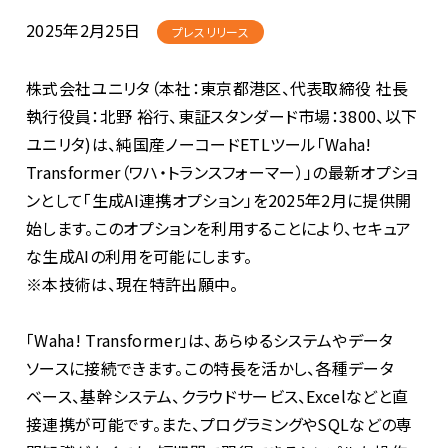
2025年2月25日
プレスリリース
株式会社ユニリタ（本社：東京都港区、代表取締役 社長
執行役員：北野 裕行、東証スタンダード市場：
3800
、以下
ユニリタ
)
は、純国産ノーコード
ETL
ツール「
Waha!
Transformer
（ワハ・トランスフォーマー）」の最新オプショ
ンとして「生成
AI
連携オプション」を
2025
年
2
月に提供開
始します。このオプションを利用することにより、セキュア
な生成
AI
の利用を可能にします。
※本技術は、現在特許出願中。
「
Waha! Transformer
」は、あらゆるシステムやデータ
ソースに接続できます。この特長を活かし、各種データ
ベース、基幹システム、クラウドサービス、
Excel
などと直
接連携が可能です。また、プログラミングや
SQL
などの専