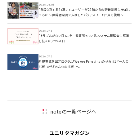
2026.08.06
「階段どうする？」車いすユーザーが29階からの避難訓練に参加し
てみた ～障碍者雇用で入社したパラアスリート社員の挑戦～
2026.07.31
「トラブルがない日」こそ一番頑張っている。システム管理者に感謝
を伝えたアツい1日
2026.07.31
新規事業創出プログラム「We Are Penguins」の歩み #1 「一人の
挑戦」から「みんなの挑戦」へ。
noteの一覧ページへ
ユニリタマガジン