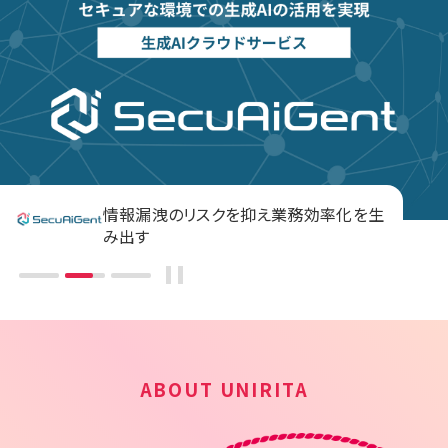
情報漏洩のリスクを抑え業務効率化を生
私たちの目指す姿
サービスマネジメント・ヘルプデスク
み出す
ユニリタグループのパーパス
ABOUT UNIRITA