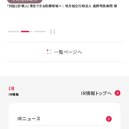
「対話と診察」に専念できる医療現場へ｜地方独立行政法人 長野市民病院 様
「H
株式
く“
一覧ページへ
IR
IR情報トップへ
IR情報
IRニュース