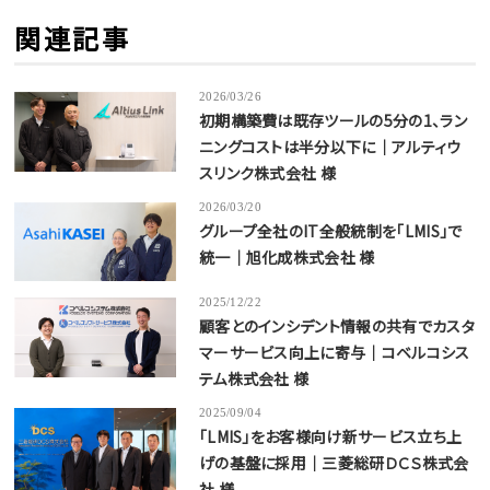
関連記事
2026/03/26
初期構築費は既存ツールの5分の1、ラン
ニングコストは半分以下に｜アルティウ
スリンク株式会社 様
2026/03/20
グループ全社のIT全般統制を「LMIS」で
統一｜旭化成株式会社 様
2025/12/22
顧客とのインシデント情報の共有でカスタ
マーサービス向上に寄与｜コベルコシス
テム株式会社 様
2025/09/04
「LMIS」をお客様向け新サービス立ち上
げの基盤に採用｜三菱総研ＤＣＳ株式会
社 様