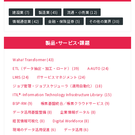
建設業 (7)
製造業 (45)
流通・小売業 (12)
情報通信業 (42)
金融・保険証券 (5)
その他の業界 (30)
製品・サービス・課題
Waha! Transformer (43)
ETL（データ抽出・加工・ロード） (39)
A-AUTO (24)
LMIS (24)
ITサービスマネジメント (24)
ジョブ管理・ジョブスケジューラ（運用自動化） (18)
ITIL® -Information Technology Infrastructure Library- (15)
BSP-RM (9)
帳票基盤統合／帳票クラウドサービス (9)
データ活用基盤整備 (8)
企業情報ポータル (8)
経営情報可視化 (8)
Digital Workforce (8)
現場のデータ活用促進 (6)
データ活用 (6)