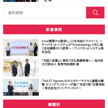
新着事例
Excel管理から脱却し、CSを収益ドライバーに ～
サイバネットシステムが「Growwwing」と共に描
く全社横断のCS変革～｜サイバネットシステム株
式会社
「対話と診察」に専念できる医療現場へ｜地方独
立行政法人 長野市民病院 様
「HULFT Square」のカスタマーサクセス基盤を構
築 セゾンテクノロジーが描く“先回り型”支援体制
｜株式会社セゾンテクノロジー
業種別