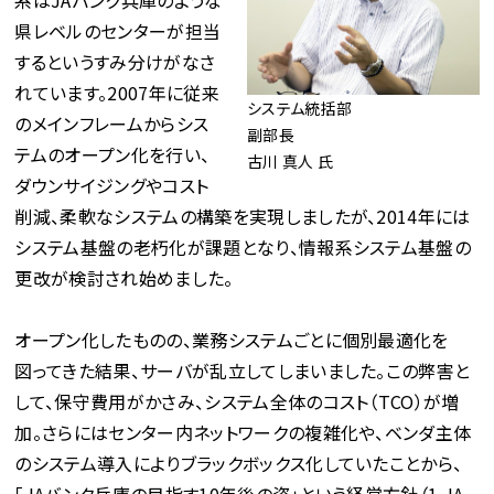
系はJAバンク兵庫のような
県レベルのセンターが担当
するというすみ分けがなさ
れています。2007年に従来
システム統括部
のメインフレームからシス
副部長
テムのオープン化を行い、
古川 真人 氏
ダウンサイジングやコスト
削減、柔軟なシステムの構築を実現しましたが、2014年には
システム基盤の老朽化が課題となり、情報系システム基盤の
更改が検討され始めました。
オープン化したものの、業務システムごとに個別最適化を
図ってきた結果、サーバが乱立してしまいました。この弊害と
して、保守費用がかさみ、システム全体のコスト（TCO）が増
加。さらにはセンター内ネットワークの複雑化や、ベンダ主体
のシステム導入によりブラックボックス化していたことから、