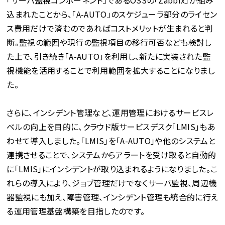
「サーバ監視コンポーネント」であるOSSの「Zabbix」が組み
込まれたことから、「A-AUTO」のスケジューラ部分のライセン
ス費用だけで済むのであればコストメリットが生まれると判
断。監視の範囲や現行の監視項目の移行可否なども検討し
た上で、引き続き「A-AUTO」を利用し、新たに実装された監
視機能を活用することで利用範囲を拡大することになりまし
た。
さらに、インシデント管理など、運用管理におけるサービスレ
ベルの向上を目的に、クラウド版サービスデスク「LMIS」もあ
わせて導入しました。「LMIS」を「A-AUTO」や他のシステムと
連携させることで、システムからアラートを受け取ると自動的
に「LMIS」にインシデントが取り込まれるようになりました。こ
れらの導入により、ジョブ管理だけでなくサーバ監視、周辺機
器監視にも加え、障害管理、インシデント管理も統合的に行え
る運用管理基盤構築を目指したのです。