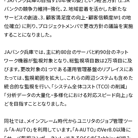
「JAバンク兵庫の目指す10年後の姿」という経営方針（1.JA
バンクの競争力維持・強化、2．地域密着を活かした新たな
サービスの創造、3．顧客満足度の向上・顧客信頼度№1の地
位確立）に則り、プロジェクトメンバで更改方針の議論を実施
することになりました。
JAバンク兵庫では、主に約80台のサーバと約90台のネット
ワーク機器が監視対象となり、総監視項目数は2万項目に及
びます。更改対象の1つである運用管理基盤のリプレイスにあ
たっては、監視範囲を拡大し、これらの周辺システムも含めた
統合的な監視を行い、「システム全体コスト（TCO）の削減」
「分析データの大量化・多様化における対応スピード向上」な
どを目指すこととなりました。
同社では、メインフレーム時代からユニリタのジョブ管理ツー
ル「A-AUTO」を利用しています。「A-AUTO」のVer8.0以降に