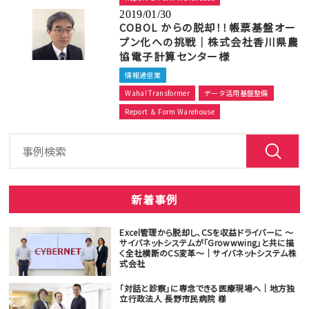
2019/01/30
COBOL からの脱却！！帳票基盤オー
プン化への挑戦｜株式会社香川県農
協電子計算センター様
情報通信業
Waha! Transformer
データ活用基盤整備
Report ＆ Form Warehouse
新着事例
Excel管理から脱却し、CSを収益ドライバーに ～
サイバネットシステムが「Growwwing」と共に描
く全社横断のCS変革～｜サイバネットシステム株
式会社
「対話と診察」に専念できる医療現場へ｜地方独
立行政法人 長野市民病院 様