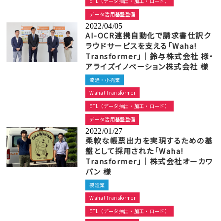
ETL（データ抽出・加工・ロード）
データ活用基盤整備
2022/04/05
AI-OCR連携自動化で請求書仕訳ク
ラウドサービスを支える「Waha!
Transformer」｜鈴与株式会社 様・
アライズイノベーション株式会社 様
流通・小売業
Waha! Transformer
ETL（データ抽出・加工・ロード）
データ活用基盤整備
2022/01/27
柔軟な帳票出力を実現するための基
盤として採用された「Waha!
Transformer」｜株式会社オーカワ
パン 様
製造業
Waha! Transformer
ETL（データ抽出・加工・ロード）