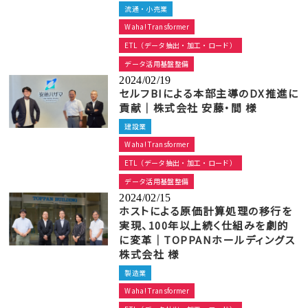
流通・小売業
Waha! Transformer
ETL（データ抽出・加工・ロード）
データ活用基盤整備
2024/02/19
セルフBIによる本部主導のDX推進に
貢献｜株式会社 安藤・間 様
建設業
Waha! Transformer
ETL（データ抽出・加工・ロード）
データ活用基盤整備
2024/02/15
ホストによる原価計算処理の移行を
実現、100年以上続く仕組みを劇的
に変革｜TOPPANホールディングス
株式会社 様
製造業
Waha! Transformer