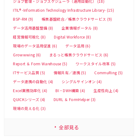
ジョブ管理・ジョブスケジューラ（運用自動化） (18)
ITIL® -Information Technology Infrastructure Library- (15)
BSP-RM (9)
帳票基盤統合／帳票クラウドサービス (9)
データ活用基盤整備 (8)
企業情報ポータル (8)
経営情報可視化 (8)
Digital Workforce (8)
現場のデータ活用促進 (6)
データ活用 (6)
Growwwing (6)
まるっと帳票クラウドサービス (6)
Report ＆ Form Warehouse (5)
ワークスタイル改革 (5)
ITサービス品質 (5)
情報共有／連携 (5)
CommuRing (5)
データ連携の自動化 (4)
シングルサインオン (4)
Excel業務効率化 (4)
BI・DWH構築 (4)
生産性向上 (4)
QUICKシリーズ (4)
DURL ＆ FormHelper (3)
現場の見える化 (3)
全部見る