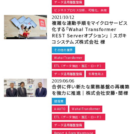
データ活用基盤整備
ビジネスプロセス分析、可視化、共有
2021/10/12
複雑な連動手順をマイクロサービス
化する「Waha! Transformer
REST Serverオプション」｜スガキ
コシステムズ株式会社 様
その他の業界
Waha! Transformer
ETL（データ抽出・加工・ロード）
データ活用基盤整備
生産性向上
2019/06/06
合併に伴い新たな業務基盤の再構築
を強力に推進｜株式会社安藤・間様
建設業
A-AUTO
Waha! Transformer
ETL（データ抽出・加工・ロード）
データ活用基盤整備
Report ＆ Form Warehouse