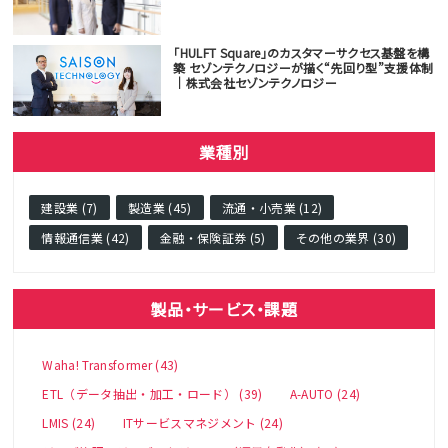
「HULFT Square」のカスタマーサクセス基盤を構
築 セゾンテクノロジーが描く“先回り型”支援体制
｜株式会社セゾンテクノロジー
業種別
建設業 (7)
製造業 (45)
流通・小売業 (12)
情報通信業 (42)
金融・保険証券 (5)
その他の業界 (30)
製品・サービス・課題
Waha! Transformer (43)
ETL（データ抽出・加工・ロード） (39)
A-AUTO (24)
LMIS (24)
ITサービスマネジメント (24)