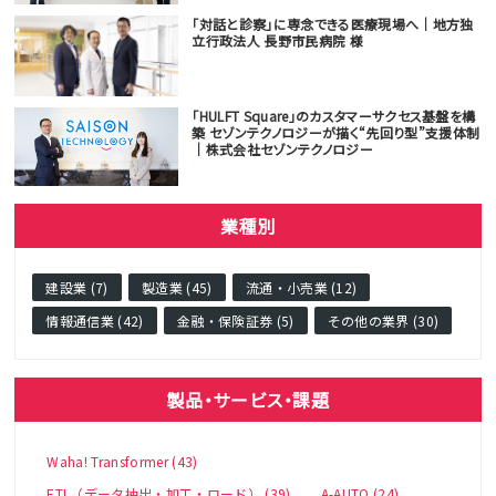
「対話と診察」に専念できる医療現場へ｜地方独
立行政法人 長野市民病院 様
「HULFT Square」のカスタマーサクセス基盤を構
築 セゾンテクノロジーが描く“先回り型”支援体制
｜株式会社セゾンテクノロジー
業種別
建設業 (7)
製造業 (45)
流通・小売業 (12)
情報通信業 (42)
金融・保険証券 (5)
その他の業界 (30)
製品・サービス・課題
Waha! Transformer (43)
ETL（データ抽出・加工・ロード） (39)
A-AUTO (24)