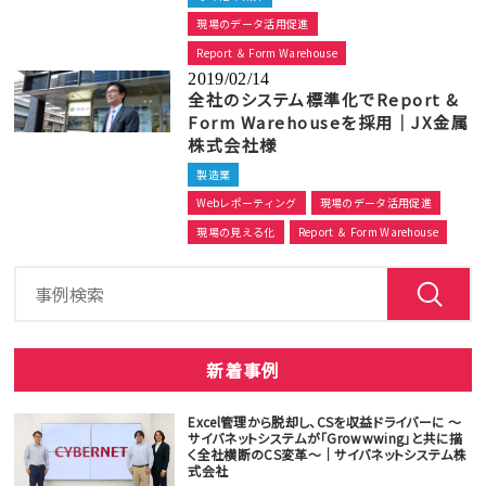
現場のデータ活用促進
Report ＆ Form Warehouse
2019/02/14
全社のシステム標準化でReport &
Form Warehouseを採用｜JX金属
株式会社様
製造業
Webレポーティング
現場のデータ活用促進
現場の見える化
Report ＆ Form Warehouse
新着事例
Excel管理から脱却し、CSを収益ドライバーに ～
サイバネットシステムが「Growwwing」と共に描
く全社横断のCS変革～｜サイバネットシステム株
式会社