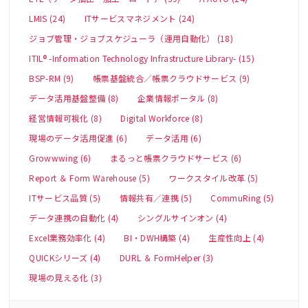
LMIS (24)
ITサービスマネジメント (24)
ジョブ管理・ジョブスケジューラ（運用自動化） (18)
ITIL® -Information Technology Infrastructure Library- (15)
BSP-RM (9)
帳票基盤統合／帳票クラウドサービス (9)
データ活用基盤整備 (8)
企業情報ポータル (8)
経営情報可視化 (8)
Digital Workforce (8)
現場のデータ活用促進 (6)
データ活用 (6)
Growwwing (6)
まるっと帳票クラウドサービス (6)
Report ＆ Form Warehouse (5)
ワークスタイル改革 (5)
ITサービス品質 (5)
情報共有／連携 (5)
CommuRing (5)
データ連携の自動化 (4)
シングルサインオン (4)
Excel業務効率化 (4)
BI・DWH構築 (4)
生産性向上 (4)
QUICKシリーズ (4)
DURL ＆ FormHelper (3)
現場の見える化 (3)