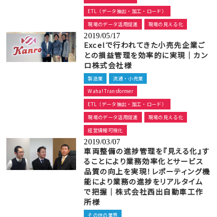
ETL（データ抽出・加工・ロード）
現場のデータ活用促進
現場の見える化
2019/05/17
Excelで行われてきた小売先企業ご
との損益管理を効率的に実現｜カン
ロ株式会社様
製造業
流通・小売業
Waha! Transformer
ETL（データ抽出・加工・ロード）
現場のデータ活用促進
現場の見える化
経営情報可視化
2019/03/07
車両整備の進捗管理を『見える化』す
ることにより業務効率化とサービス
品質の向上を実現！レポーティング機
能により業務の進捗をリアルタイム
で把握｜株式会社西出自動車工作
所様
その他の業界