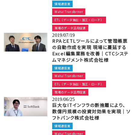
情報通信業
Waha! Transformer
ETL（データ抽出・加工・ロード）
現場のデータ活用促進
2019/07/19
RPAとETLツールによって管理帳票
の自動作成を実現 現場に蔓延する
Excel編集業務を改善｜CTCシステ
ムマネジメント株式会社様
情報通信業
Waha! Transformer
ETL（データ抽出・加工・ロード）
現場のデータ活用促進
2019/06/25
巨大なITインフラの断捨離により、
数億円規模の投資対効果を実現｜ソ
フトバンク株式会社様
情報通信業
Waha! Transformer