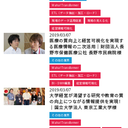
Waha! Transformer
ETL（データ抽出・加工・ロード）
現場のデータ活用促進
現場の見える化
経営情報可視化
2019/03/07
医療の質向上と経営可視化を実現す
る医療情報の二次活用｜財団法人長
野市保健医療公社 長野市民病院様
その他の業界
Waha! Transformer
ETL（データ抽出・加工・ロード）
BI・DWH構築
経営情報可視化
2019/03/07
大学経営が渇望する研究や教育の質
の向上につながる情報提供を実現！
｜国立大学法人 東京工業大学様
その他の業界
Waha! Transformer