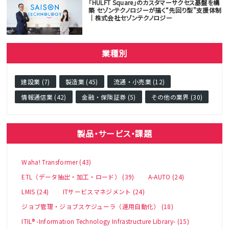
「HULFT Square」のカスタマーサクセス基盤を構
築 セゾンテクノロジーが描く“先回り型”支援体制
｜株式会社セゾンテクノロジー
業種別
建設業 (7)
製造業 (45)
流通・小売業 (12)
情報通信業 (42)
金融・保険証券 (5)
その他の業界 (30)
製品・サービス・課題
Waha! Transformer (43)
ETL（データ抽出・加工・ロード） (39)
A-AUTO (24)
LMIS (24)
ITサービスマネジメント (24)
ジョブ管理・ジョブスケジューラ（運用自動化） (18)
ITIL® -Information Technology Infrastructure Library- (15)