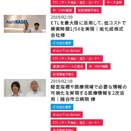
ETL（データ抽出・加工・ロード）
データ活用
BI・DWH構築
経営情報可視化
2019/02/19
ETLを最大限に活用して、低コストで
検索時間1/50を実現｜旭化成株式
会社様
その他の業界
Waha! Transformer
ETL（データ抽出・加工・ロード）
最適なBIツールの選定
BI・DWH構築
経営情報可視化
2019/02/18
経営指標や医療現場で必要な情報の
可視化を実現する医療情報を2次活
用｜越谷市立病院 様
その他の業界
Waha! Transformer
ETL（データ抽出・加工・ロード）
経営情報可視化