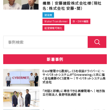
構築｜安藤建設株式会社様（現社
名：株式会社 安藤・間）
建設業
Waha! Transformer
BI・DWH構築
経営情報可視化
新着事例
Excel管理から脱却し、CSを収益ドライバーに ～
サイバネットシステムが「Growwwing」と共に描
く全社横断のCS変革～｜サイバネットシステム株
式会社
「対話と診察」に専念できる医療現場へ｜地方独
立行政法人 長野市民病院 様