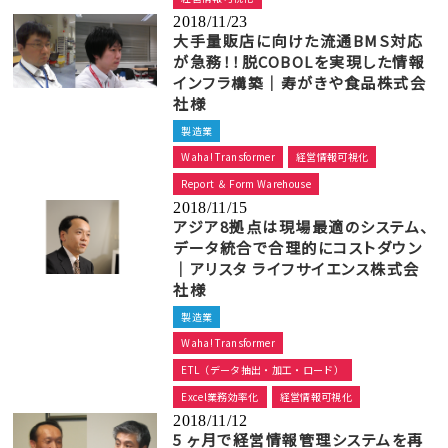
2018/11/23
大手量販店に向けた流通BMS対応
が急務！！脱COBOLを実現した情報
インフラ構築｜寿がきや食品株式会
社様
製造業
Waha! Transformer
経営情報可視化
Report ＆ Form Warehouse
2018/11/15
アジア8拠点は現場最適のシステム、
データ統合で合理的にコストダウン
｜アリスタ ライフサイエンス株式会
社様
製造業
Waha! Transformer
ETL（データ抽出・加工・ロード）
Excel業務効率化
経営情報可視化
2018/11/12
5 ヶ月で経営情報管理システムを再