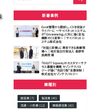
株
新着事例
Excel管理から脱却し、CSを収益ド
ライバーに ～サイバネットシステム
が「Growwwing」と共に描く全社
横断のCS変革～｜サイバネットシ
ステム株式会社
「対話と診察」に専念できる医療現
場へ｜地方独立行政法人 長野市
民病院 様
「HULFT Square」のカスタマーサク
セス基盤を構築 セゾンテクノロ
ジーが描く“先回り型”支援体制｜
株式会社セゾンテクノロジー
業種別
建設業 (7)
製造業 (45)
流通・小売業 (12)
情報通信業 (42)