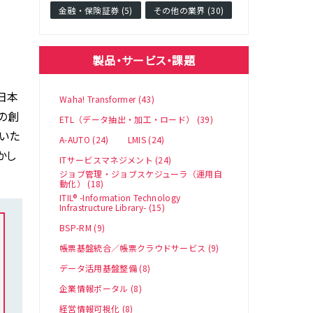
金融・保険証券 (5)
その他の業界 (30)
製品・サービス・課題
日本
Waha! Transformer (43)
の創
ETL（データ抽出・加工・ロード） (39)
いた
A-AUTO (24)
LMIS (24)
かし
ITサービスマネジメント (24)
ジョブ管理・ジョブスケジューラ（運用自
動化） (18)
ITIL® -Information Technology
Infrastructure Library- (15)
BSP-RM (9)
帳票基盤統合／帳票クラウドサービス (9)
データ活用基盤整備 (8)
企業情報ポータル (8)
経営情報可視化 (8)