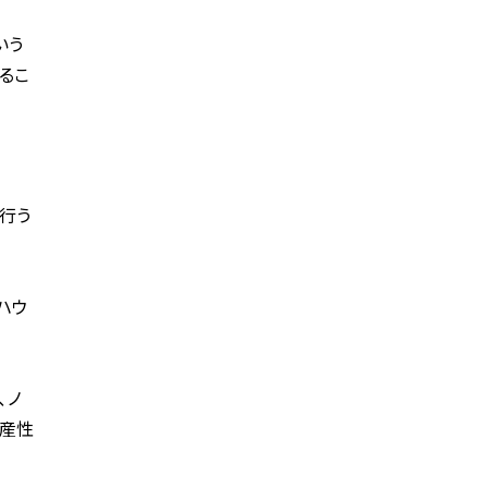
いう
るこ
行う
ハウ
、ノ
生産性