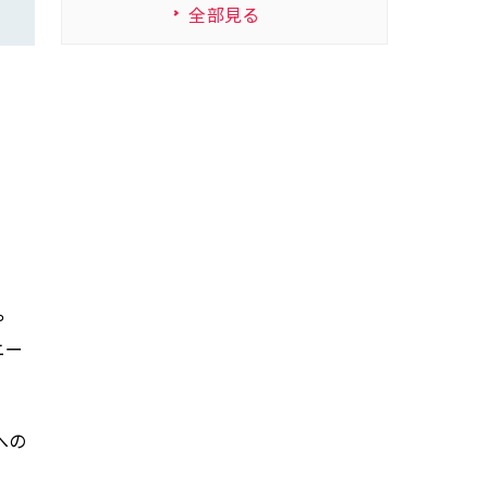
全部見る
や
ニー
への