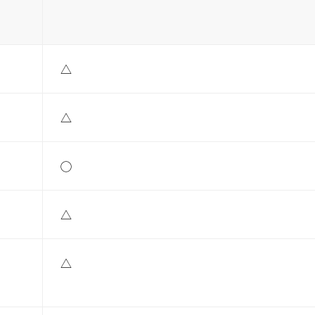
△
△
◯
△
△