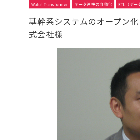
Waha! Transformer
データ連携の自動化
ETL（デ
基幹系システムのオープン化
式会社様